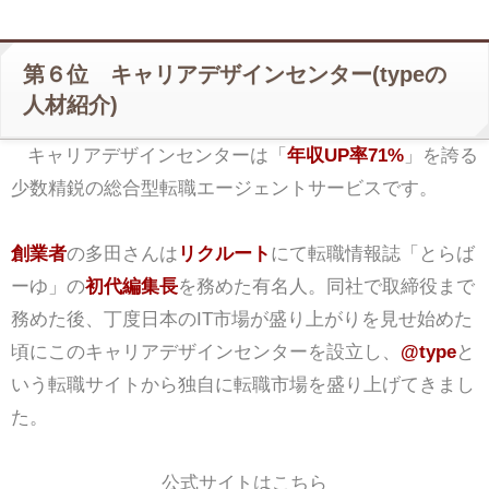
第６位 キャリアデザインセンター(typeの
人材紹介)
キャリアデザインセンターは「
年収UP率71%
」を誇る
少数精鋭の総合型転職エージェントサービスです。
創業者
の多田さんは
リクルート
にて転職情報誌「とらば
ーゆ」の
初代編集長
を務めた有名人。同社で取締役まで
務めた後、丁度日本のIT市場が盛り上がりを見せ始めた
頃にこのキャリアデザインセンターを設立し、
@type
と
いう転職サイトから独自に転職市場を盛り上げてきまし
た。
公式サイトはこちら