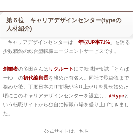
第６位 キャリアデザインセンター(typeの
人材紹介)
キャリアデザインセンターは「
年収UP率71%
」を誇る
少数精鋭の総合型転職エージェントサービスです。
創業者
の多田さんは
リクルート
にて転職情報誌「とらば
ーゆ」の
初代編集長
を務めた有名人。同社で取締役まで
務めた後、丁度日本のIT市場が盛り上がりを見せ始めた
頃にこのキャリアデザインセンターを設立し、
@type
と
いう転職サイトから独自に転職市場を盛り上げてきまし
た。
公式サイトはこちら