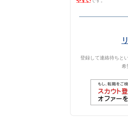
やすい
です。
登録して連絡待ちと
希