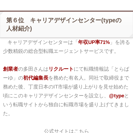
第６位 キャリアデザインセンター(typeの
人材紹介)
キャリアデザインセンターは「
年収UP率71%
」を誇る
少数精鋭の総合型転職エージェントサービスです。
創業者
の多田さんは
リクルート
にて転職情報誌「とらば
ーゆ」の
初代編集長
を務めた有名人。同社で取締役まで
務めた後、丁度日本のIT市場が盛り上がりを見せ始めた
頃にこのキャリアデザインセンターを設立し、
@type
と
いう転職サイトから独自に転職市場を盛り上げてきまし
た。
公式サイトはこちら