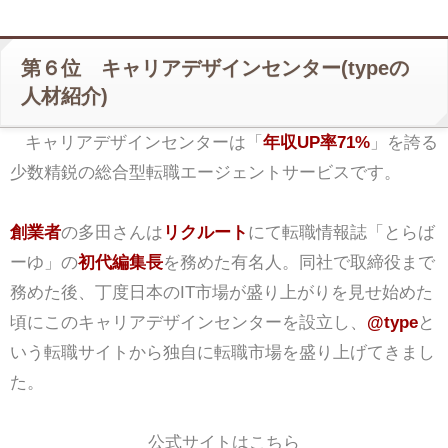
第６位 キャリアデザインセンター(typeの
人材紹介)
キャリアデザインセンターは「
年収UP率71%
」を誇る
少数精鋭の総合型転職エージェントサービスです。
創業者
の多田さんは
リクルート
にて転職情報誌「とらば
ーゆ」の
初代編集長
を務めた有名人。同社で取締役まで
務めた後、丁度日本のIT市場が盛り上がりを見せ始めた
頃にこのキャリアデザインセンターを設立し、
@type
と
いう転職サイトから独自に転職市場を盛り上げてきまし
た。
公式サイトはこちら