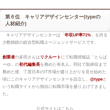
第６位 キャリアデザインセンター(typeの
人材紹介)
キャリアデザインセンターは「
年収UP率71%
」を誇る
少数精鋭の総合型転職エージェントサービスです。
創業者
の多田さんは
リクルート
にて転職情報誌「とらば
ーゆ」の
初代編集長
を務めた有名人。同社で取締役まで
務めた後、丁度日本のIT市場が盛り上がりを見せ始めた
頃にこのキャリアデザインセンターを設立し、
@type
と
いう転職サイトから独自に転職市場を盛り上げてきまし
た。
公式サイトはこちら