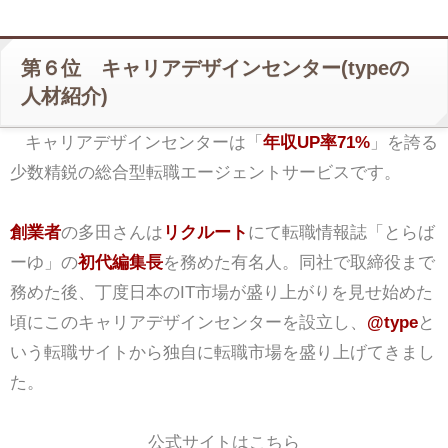
第６位 キャリアデザインセンター(typeの
人材紹介)
キャリアデザインセンターは「
年収UP率71%
」を誇る
少数精鋭の総合型転職エージェントサービスです。
創業者
の多田さんは
リクルート
にて転職情報誌「とらば
ーゆ」の
初代編集長
を務めた有名人。同社で取締役まで
務めた後、丁度日本のIT市場が盛り上がりを見せ始めた
頃にこのキャリアデザインセンターを設立し、
@type
と
いう転職サイトから独自に転職市場を盛り上げてきまし
た。
公式サイトはこちら