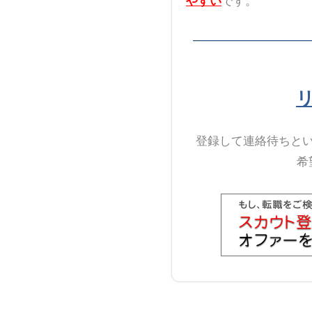
やすい
です。
登録して連絡待ちと
希