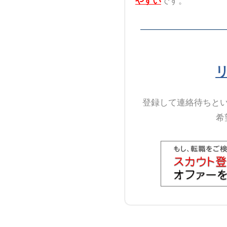
やすい
です。
登録して連絡待ちと
希