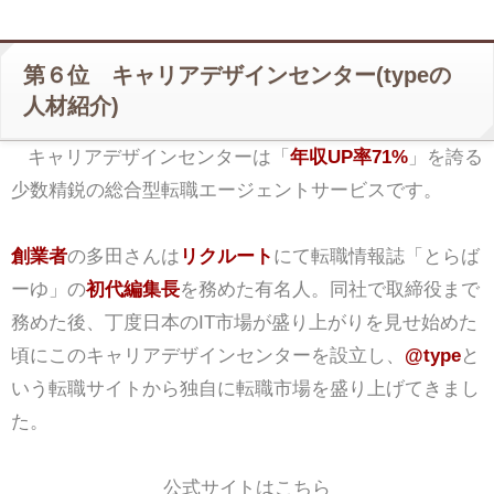
第６位 キャリアデザインセンター(typeの
人材紹介)
キャリアデザインセンターは「
年収UP率71%
」を誇る
少数精鋭の総合型転職エージェントサービスです。
創業者
の多田さんは
リクルート
にて転職情報誌「とらば
ーゆ」の
初代編集長
を務めた有名人。同社で取締役まで
務めた後、丁度日本のIT市場が盛り上がりを見せ始めた
頃にこのキャリアデザインセンターを設立し、
@type
と
いう転職サイトから独自に転職市場を盛り上げてきまし
た。
公式サイトはこちら