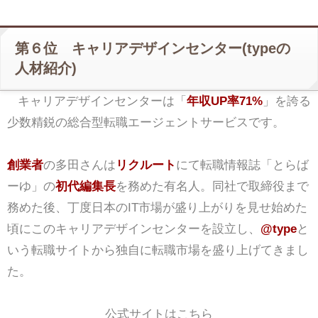
第６位 キャリアデザインセンター(typeの
人材紹介)
キャリアデザインセンターは「
年収UP率71%
」を誇る
少数精鋭の総合型転職エージェントサービスです。
創業者
の多田さんは
リクルート
にて転職情報誌「とらば
ーゆ」の
初代編集長
を務めた有名人。同社で取締役まで
務めた後、丁度日本のIT市場が盛り上がりを見せ始めた
頃にこのキャリアデザインセンターを設立し、
@type
と
いう転職サイトから独自に転職市場を盛り上げてきまし
た。
公式サイトはこちら