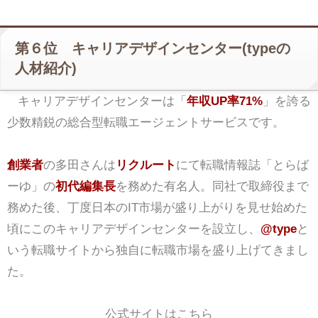
第６位 キャリアデザインセンター(typeの
人材紹介)
キャリアデザインセンターは「
年収UP率71%
」を誇る
少数精鋭の総合型転職エージェントサービスです。
創業者
の多田さんは
リクルート
にて転職情報誌「とらば
ーゆ」の
初代編集長
を務めた有名人。同社で取締役まで
務めた後、丁度日本のIT市場が盛り上がりを見せ始めた
頃にこのキャリアデザインセンターを設立し、
@type
と
いう転職サイトから独自に転職市場を盛り上げてきまし
た。
公式サイトはこちら