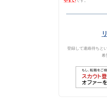
やすい
です。
登録して連絡待ちと
希