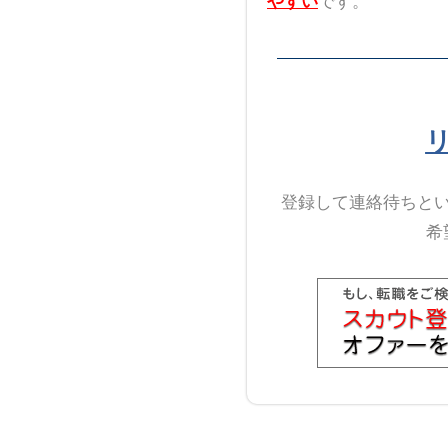
やすい
です。
登録して連絡待ちと
希