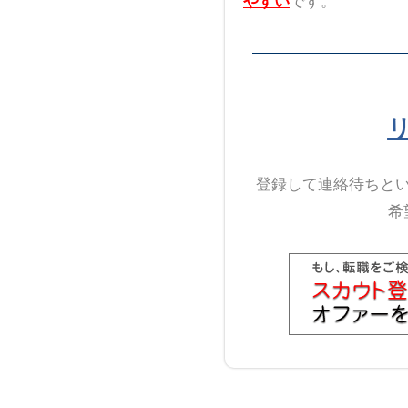
やすい
です。
登録して連絡待ちと
希