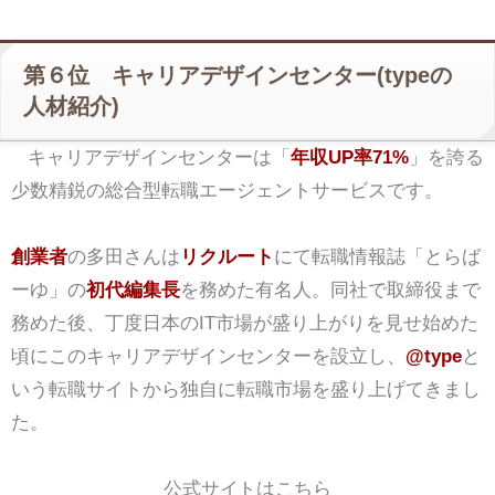
第６位 キャリアデザインセンター(typeの
人材紹介)
キャリアデザインセンターは「
年収UP率71%
」を誇る
少数精鋭の総合型転職エージェントサービスです。
創業者
の多田さんは
リクルート
にて転職情報誌「とらば
ーゆ」の
初代編集長
を務めた有名人。同社で取締役まで
務めた後、丁度日本のIT市場が盛り上がりを見せ始めた
頃にこのキャリアデザインセンターを設立し、
@type
と
いう転職サイトから独自に転職市場を盛り上げてきまし
た。
公式サイトはこちら