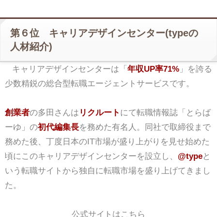
第６位 キャリアデザインセンター(typeの
人材紹介)
キャリアデザインセンターは「
年収UP率71%
」を誇る
少数精鋭の総合型転職エージェントサービスです。
創業者
の多田さんは
リクルート
にて転職情報誌「とらば
ーゆ」の
初代編集長
を務めた有名人。同社で取締役まで
務めた後、丁度日本のIT市場が盛り上がりを見せ始めた
頃にこのキャリアデザインセンターを設立し、
@type
と
いう転職サイトから独自に転職市場を盛り上げてきまし
た。
公式サイトはこちら