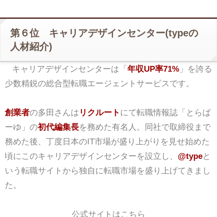
第６位 キャリアデザインセンター(typeの
人材紹介)
キャリアデザインセンターは「
年収UP率71%
」を誇る
少数精鋭の総合型転職エージェントサービスです。
創業者
の多田さんは
リクルート
にて転職情報誌「とらば
ーゆ」の
初代編集長
を務めた有名人。同社で取締役まで
務めた後、丁度日本のIT市場が盛り上がりを見せ始めた
頃にこのキャリアデザインセンターを設立し、
@type
と
いう転職サイトから独自に転職市場を盛り上げてきまし
た。
公式サイトはこちら