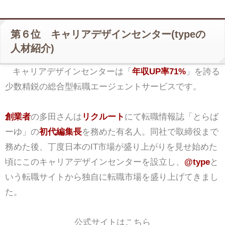
第６位 キャリアデザインセンター(typeの
人材紹介)
キャリアデザインセンターは「
年収UP率71%
」を誇る
少数精鋭の総合型転職エージェントサービスです。
創業者
の多田さんは
リクルート
にて転職情報誌「とらば
ーゆ」の
初代編集長
を務めた有名人。同社で取締役まで
務めた後、丁度日本のIT市場が盛り上がりを見せ始めた
頃にこのキャリアデザインセンターを設立し、
@type
と
いう転職サイトから独自に転職市場を盛り上げてきまし
た。
公式サイトはこちら