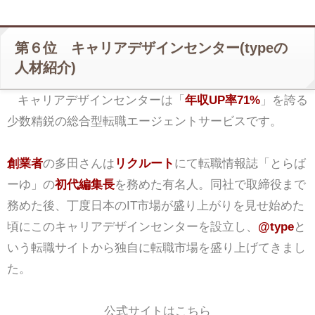
第６位 キャリアデザインセンター(typeの
人材紹介)
キャリアデザインセンターは「
年収UP率71%
」を誇る
少数精鋭の総合型転職エージェントサービスです。
創業者
の多田さんは
リクルート
にて転職情報誌「とらば
ーゆ」の
初代編集長
を務めた有名人。同社で取締役まで
務めた後、丁度日本のIT市場が盛り上がりを見せ始めた
頃にこのキャリアデザインセンターを設立し、
@type
と
いう転職サイトから独自に転職市場を盛り上げてきまし
た。
公式サイトはこちら