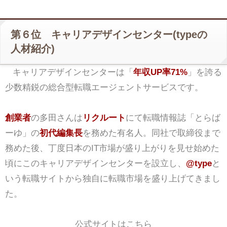
第６位 キャリアデザインセンター(typeの
人材紹介)
キャリアデザインセンターは「
年収UP率71%
」を誇る
少数精鋭の総合型転職エージェントサービスです。
創業者
の多田さんは
リクルート
にて転職情報誌「とらば
ーゆ」の
初代編集長
を務めた有名人。同社で取締役まで
務めた後、丁度日本のIT市場が盛り上がりを見せ始めた
頃にこのキャリアデザインセンターを設立し、
@type
と
いう転職サイトから独自に転職市場を盛り上げてきまし
た。
公式サイトはこちら