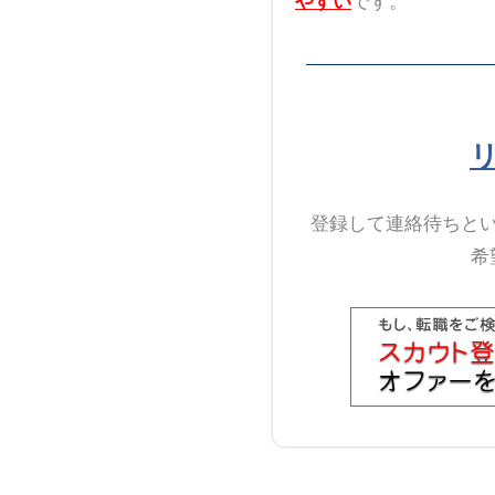
やすい
です。
登録して連絡待ちと
希