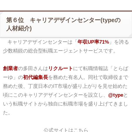
第６位 キャリアデザインセンター(typeの
人材紹介)
キャリアデザインセンターは「
年収UP率71%
」を誇る
少数精鋭の総合型転職エージェントサービスです。
創業者
の多田さんは
リクルート
にて転職情報誌「とらば
ーゆ」の
初代編集長
を務めた有名人。同社で取締役まで
務めた後、丁度日本のIT市場が盛り上がりを見せ始めた
頃にこのキャリアデザインセンターを設立し、
@type
と
いう転職サイトから独自に転職市場を盛り上げてきまし
た。
公式サイトはこちら