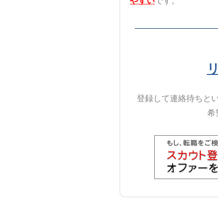
やすい
です。
登録して連絡待ちと
希