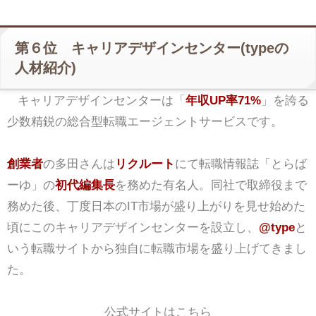
第６位 キャリアデザインセンター(typeの
人材紹介)
キャリアデザインセンターは「
年収UP率71%
」を誇る
少数精鋭の総合型転職エージェントサービスです。
創業者
の多田さんは
リクルート
にて転職情報誌「とらば
ーゆ」の
初代編集長
を務めた有名人。同社で取締役まで
務めた後、丁度日本のIT市場が盛り上がりを見せ始めた
頃にこのキャリアデザインセンターを設立し、
@type
と
いう転職サイトから独自に転職市場を盛り上げてきまし
た。
公式サイトはこちら