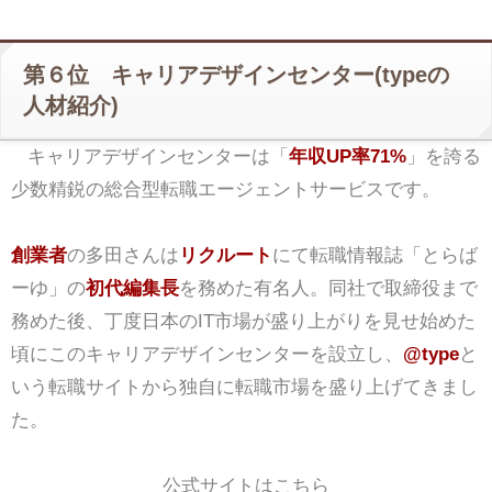
第６位 キャリアデザインセンター(typeの
人材紹介)
キャリアデザインセンターは「
年収UP率71%
」を誇る
少数精鋭の総合型転職エージェントサービスです。
創業者
の多田さんは
リクルート
にて転職情報誌「とらば
ーゆ」の
初代編集長
を務めた有名人。同社で取締役まで
務めた後、丁度日本のIT市場が盛り上がりを見せ始めた
頃にこのキャリアデザインセンターを設立し、
@type
と
いう転職サイトから独自に転職市場を盛り上げてきまし
た。
公式サイトはこちら