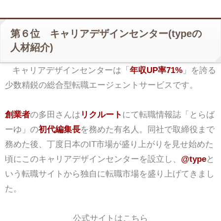
第６位 キャリアデザインセンター(typeの
人材紹介)
キャリアデザインセンターは「
年収UP率71%
」を誇る
少数精鋭の総合型転職エージェントサービスです。
創業者
の多田さんは
リクルート
にて転職情報誌「とらば
ーゆ」の
初代編集長
を務めた有名人。同社で取締役まで
務めた後、丁度日本のIT市場が盛り上がりを見せ始めた
頃にこのキャリアデザインセンターを設立し、
@type
と
いう転職サイトから独自に転職市場を盛り上げてきまし
た。
公式サイトはこちら