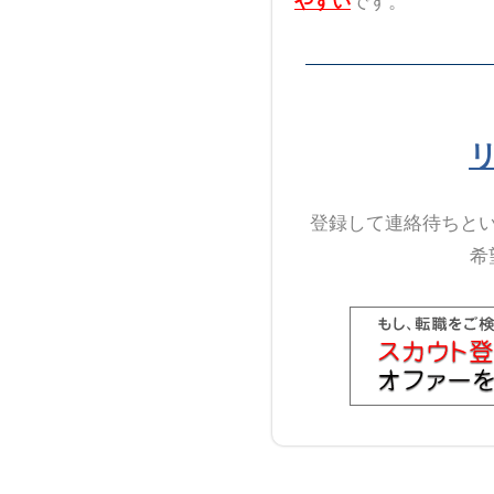
やすい
です。
登録して連絡待ちと
希