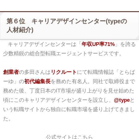
第６位 キャリアデザインセンター(typeの
人材紹介)
キャリアデザインセンターは「
年収UP率71%
」を誇る
少数精鋭の総合型転職エージェントサービスです。
創業者
の多田さんは
リクルート
にて転職情報誌「とらば
ーゆ」の
初代編集長
を務めた有名人。同社で取締役まで
務めた後、丁度日本のIT市場が盛り上がりを見せ始めた
頃にこのキャリアデザインセンターを設立し、
@type
と
いう転職サイトから独自に転職市場を盛り上げてきまし
た。
公式サイトはこちら